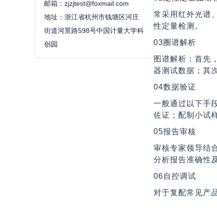
邮箱：zjzjtest@foxmail.com
常采用红外光谱
地址：浙江省杭州市钱塘区河庄
性定量检测。
街道河景路598号中国计量大学科
03圈谱解析
创园
图谱解析：首先
器测试数据；其
04数据验证
一般通过以下手
佐证；配制小试
05报告审核
审核专家领导结
分析报告准确性
06自控调试
对于复配常见产