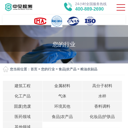
24小时全国服务热线
400-889-2690
您的行业
您当前位置：
首页
>
您的行业
>
食品|农产品
>
粮油农副品
建筑工程
金属材料
高分子材料
化工产品
气体
水样
固废|危废
环境其他
香料调料
医药领域
食品|农产品
化妆品|护肤品
其他领域