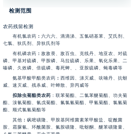
检测范围
农药残留检测
有机氯农药
：
六六六、滴滴涕、五氯硝基苯、艾氏剂、
七氯、狄氏剂、异狄氏剂等
有机磷农药
：
敌敌畏、敌百虫、克线丹、地亚农、对硫
磷、甲基对硫磷、甲胺磷、马拉硫磷、乐果、氧化乐果、二
嗪磷、久效磷、倍硫磷、毒死蜱、、亚胺硫磷、蝇毒磷等
氨基甲酸甲酯类农药
：
西维因、涕灭威、呋喃丹、抗蚜
威、速灭威、残杀威、叶蝉散、异丙威等
拟除虫菊酯类农药
：联苯菊酯、二氯苯醚菊酯、功夫菊
酯、溴氰菊酯、氰戊菊酯、氟氯氰菊酯、甲氰菊酯、氯氰菊
酯、顺式氯氰菊酯等
其他
：
砜嘧磺隆、甲胺基阿维菌素苯甲酸盐、啶酰菌
胺、霜脲氰、环酰菌胺、氟胺磺隆、吡蚜酮、醚苯磺隆量、