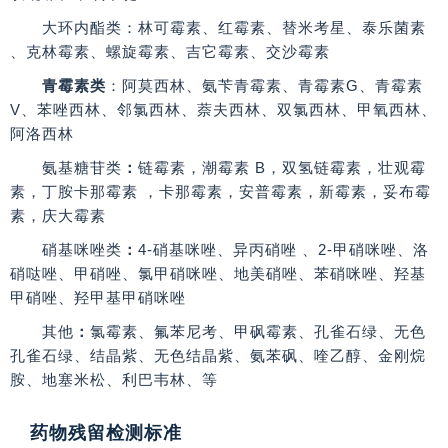
大环内酯类
：林可霉素、红霉素、替米考星、泰乐菌素
、克林霉素、螺旋霉素、吉它霉素、交沙霉素
青霉素类
：阿莫西林、氨苄青霉素、青霉素G、青霉素
V、苯唑西林、邻氯西林、萘夫西林、双氯西林、甲氧西林、
阿洛西林
氨基糖苷类
：
链霉素，潮霉素 B，双氢链霉素，壮观霉
素，丁胺卡那霉素 ，卡那霉素，安普霉素，新霉素，妥布霉
素，庆大霉素
硝基咪唑类
：
4-硝基咪唑、异丙硝唑 、2-甲硝咪唑、洛
硝哒唑、甲硝唑、氯甲硝咪唑、地美硝唑、苯硝咪唑、羟基
甲硝唑、羟甲基甲硝咪唑
其他
：
氯霉素、氟苯尼考、甲砜霉素、孔雀石绿、无色
孔雀石绿、结晶紫、无色结晶紫、氨苯砜、喹乙醇、金刚烷
胺、地塞米松、利巴韦林、等
药物残留检测标准