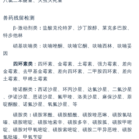
八氯二苯醚量、灭虫灭死量
兽药残留检测
β-激动剂类
：
盐酸克伦特罗、沙丁胺醇、莱克多巴胺、
特步他林
硝基呋喃类
：呋喃唑酮、呋喃它酮、呋喃西林、呋喃妥
因
四环素类
：四环素、金霉素、土霉素、强力霉素、差向
金霉素、去甲基金霉素、差向四环素、二甲胺四环素、差向
土霉素、甲稀土霉素
喹诺酮类
：
西诺沙星、环丙沙星、达氟沙星、二氟沙星
、伊诺沙星、恩诺沙星、氟甲喹、洛美沙星、麻保沙星、萘
啶酮酸、诺氟沙星、氧氟沙星、等
磺胺类
：
磺胺苯酰、磺胺醋酰、磺胺喹恶啉、磺胺氯哒
嗪、磺胺嘧啶、磺胺地索辛、磺胺多辛、磺胺胍、磺胺甲嘧
啶、磺胺对甲氧嘧啶、磺胺索嘧啶、磺胺二甲异恶唑、磺胺
氯吡嗪、甲氧苄啶