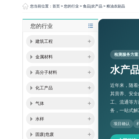
您当前位置：
首页
>
您的行业
>
食品|农产品
>
粮油农副品
您的行业
建筑工程
检测服务方案
金属材料
水产
高分子材料
近年来，随着
化工产品
其营养、安全
工、流通等方
气体
务，一站式解
水样
项目确认
固废|危废