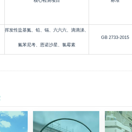
核心检测项目
标准
挥发性盐基氮、铅、镉、六六六、滴滴涕、
GB 2733-2015
氟苯尼考、恩诺沙星、氯霉素
荐