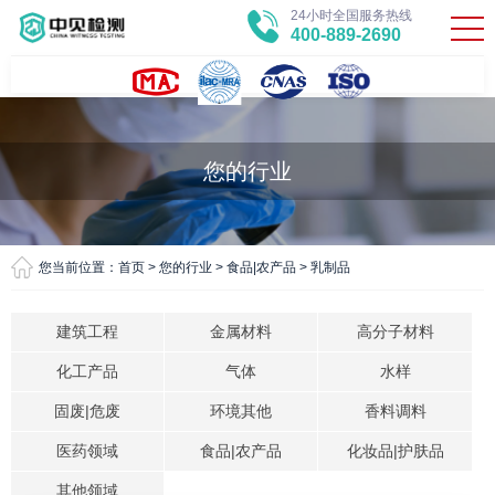
24小时全国服务热线
400-889-2690
您的行业
您当前位置：
首页
>
您的行业
>
食品|农产品
>
乳制品
建筑工程
金属材料
高分子材料
化工产品
气体
水样
固废|危废
环境其他
香料调料
医药领域
食品|农产品
化妆品|护肤品
其他领域