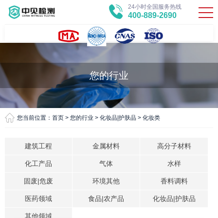
24小时全国服务热线
400-889-2690
您的行业
您当前位置：
首页
>
您的行业
>
化妆品|护肤品
>
化妆类
建筑工程
金属材料
高分子材料
化工产品
气体
水样
固废|危废
环境其他
香料调料
医药领域
食品|农产品
化妆品|护肤品
其他领域