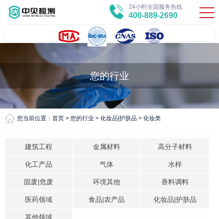
24小时全国服务热线
400-889-2690
您的行业
您当前位置：
首页
>
您的行业
>
化妆品|护肤品
>
化妆类
建筑工程
金属材料
高分子材料
化工产品
气体
水样
固废|危废
环境其他
香料调料
医药领域
食品|农产品
化妆品|护肤品
其他领域