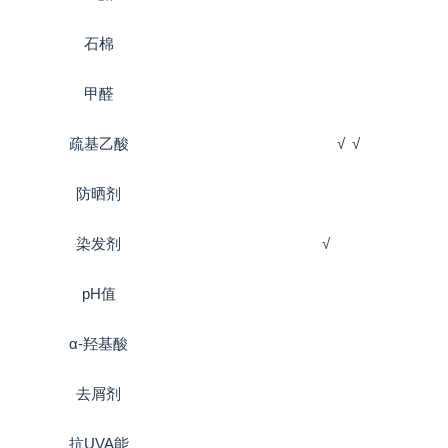
石棉
甲醛
疏基乙酸
√
√
防晒剂
染发剂
√
pH值
α-羟基酸
去屑剂
抗UVA能