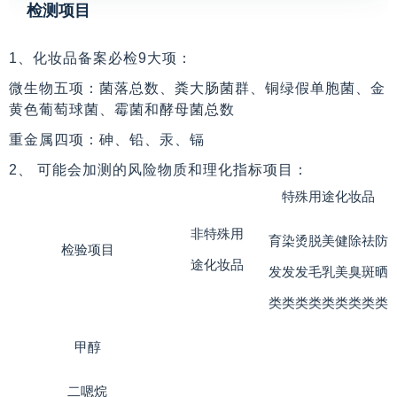
检测项目
1、化妆品备案必检9大项：
微生物五项：菌落总数、粪大肠菌群、铜绿假单胞菌、金
黄色葡萄球菌、霉菌和酵母菌总数
重金属四项：砷、铅、汞、镉
2、 可能会加测的风险物质和理化指标项目：
特殊用途化妆品
非特殊用
育
染
烫
脱
美
健
除
祛
防
检验项目
途化妆品
发
发
发
毛
乳
美
臭
斑
晒
类
类
类
类
类
类
类
类
类
甲醇
二嗯烷