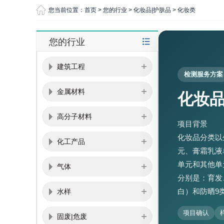
您当前位置：
首页
>
您的行业
>
化妆品|护肤品
>
化妆类
您的行业
建筑工程
检测服务方案
金属材料
化妆
高分子材料
项目背景
化妆品分类以
化工产品
元、膏霜乳液
单元和其他单
气体
分别是：育发
白）和防晒9
水样
项目确认
固废|危废