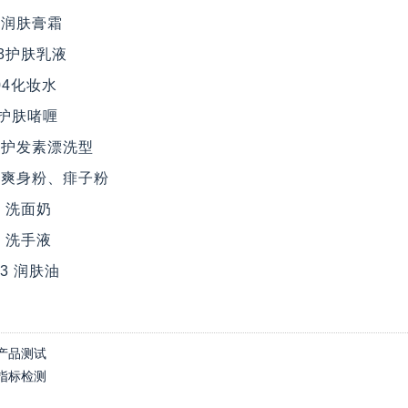
013润肤膏霜
013护肤乳液
004化妆水
07护肤啫喱
013护发素漂洗型
013 爽身粉、痱子粉
04 洗面奶
13 洗手液
013 润肤油
产品测试
指标检测