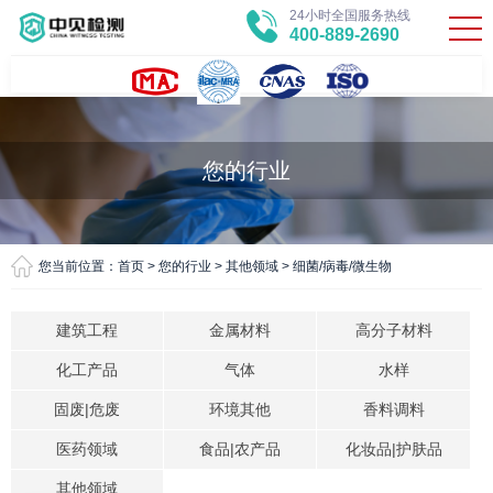
24小时全国服务热线
400-889-2690
您的行业
您当前位置：
首页
>
您的行业
>
其他领域
>
细菌/病毒/微生物
建筑工程
金属材料
高分子材料
化工产品
气体
水样
固废|危废
环境其他
香料调料
医药领域
食品|农产品
化妆品|护肤品
其他领域