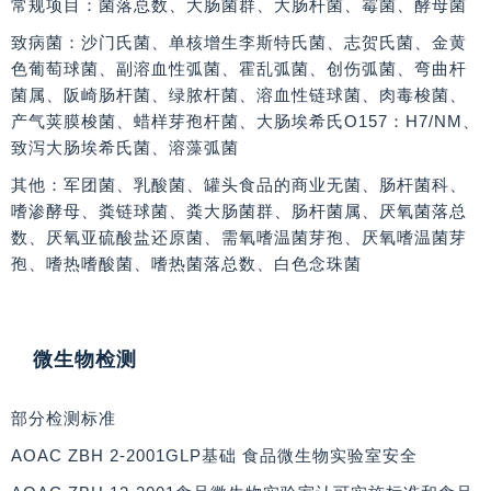
常规项目
：菌落总数、大肠菌群、大肠杆菌、霉菌、酵母菌
致病菌
：沙门氏菌、单核增生李斯特氏菌、志贺氏菌、金黄
色葡萄球菌、副溶血性弧菌、霍乱弧菌、创伤弧菌、弯曲杆
菌属、阪崎肠杆菌、绿脓杆菌、溶血性链球菌、肉毒梭菌、
产气荚膜梭菌、蜡样芽孢杆菌、大肠埃希氏O157：H7/NM、
致泻大肠埃希氏菌、溶藻弧菌
其他
：军团菌、乳酸菌、罐头食品的商业无菌、肠杆菌科、
嗜渗酵母、粪链球菌、粪大肠菌群、肠杆菌属、厌氧菌落总
数、厌氧亚硫酸盐还原菌、需氧嗜温菌芽孢、厌氧嗜温菌芽
孢、嗜热嗜酸菌、嗜热菌落总数、白色念珠菌
微生物检测
部分检测标准
AOAC ZBH 2-2001GLP基础 食品微生物实验室安全