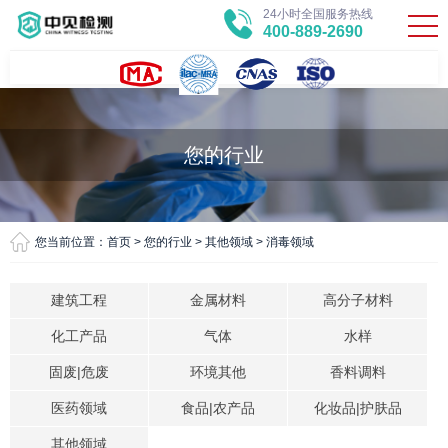
24小时全国服务热线
400-889-2690
您的行业
您当前位置：
首页
>
您的行业
>
其他领域
>
消毒领域
建筑工程
金属材料
高分子材料
化工产品
气体
水样
固废|危废
环境其他
香料调料
医药领域
食品|农产品
化妆品|护肤品
其他领域