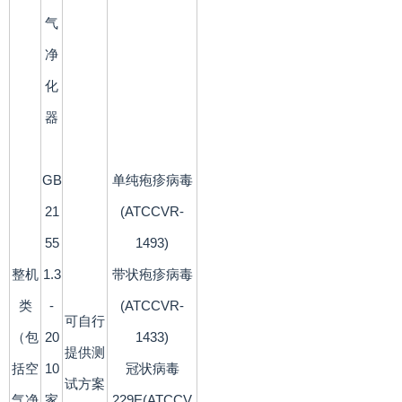
气
净
化
器
GB
单纯疱疹病毒
21
(ATCCVR-
55
1493)
整机
1.3
带状疱疹病毒
类
-
(ATCCVR-
可自行
（包
20
1433)
提供测
括空
10
冠状病毒
试方案
气净
家
229E(ATCCV