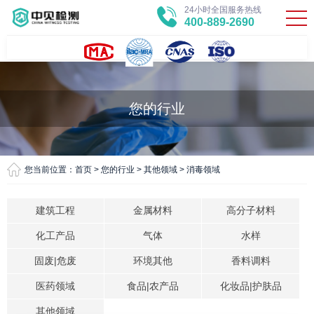
24小时全国服务热线
400-889-2690
您的行业
您当前位置：
首页
>
您的行业
>
其他领域
>
消毒领域
建筑工程
金属材料
高分子材料
化工产品
气体
水样
固废|危废
环境其他
香料调料
医药领域
食品|农产品
化妆品|护肤品
其他领域