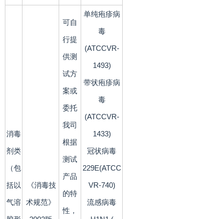
单纯疱疹病
可自
毒
行提
(ATCCVR-
供测
1493)
试方
带状疱疹病
案或
毒
委托
(ATCCVR-
我司
消毒
1433)
根据
剂类
冠状病毒
测试
（包
229E(ATCC
产品
括以
《消毒技
VR-740)
的特
气溶
术规范》
流感病毒
性，