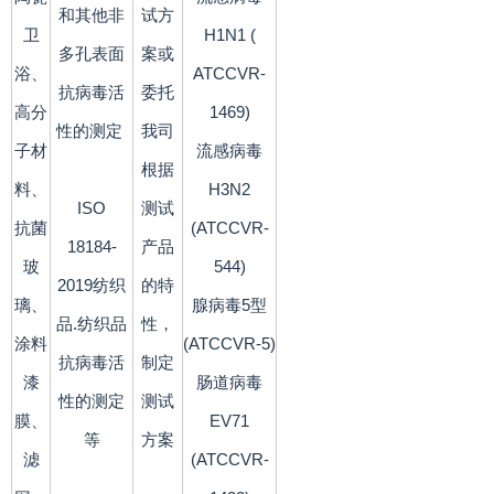
和其他非
试方
卫
H1N1 (
多孔表面
案或
浴、
ATCCVR-
抗病毒活
委托
高分
1469)
性的测定
我司
子材
流感病毒
根据
料、
H3N2
ISO
测试
抗菌
(ATCCVR-
18184-
产品
玻
544)
2019纺织
的特
璃、
腺病毒5型
品.纺织品
性，
涂料
(ATCCVR-5)
抗病毒活
制定
漆
肠道病毒
性的测定
测试
膜、
EV71
等
方案
滤
(ATCCVR-