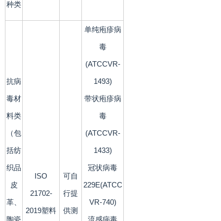
种类
单纯疱疹病
毒
(ATCCVR-
抗病
1493)
毒材
带状疱疹病
料类
毒
（包
(ATCCVR-
括纺
1433)
织品
冠状病毒
ISO
可自
皮
229E(ATCC
21702-
行提
革、
VR-740)
2019塑料
供测
陶瓷
流感病毒