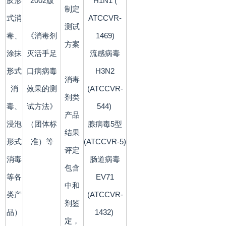
胶形
2002版
H1N1 (
制定
式消
ATCCVR-
测试
毒、
《消毒剂
1469)
方案
涂抹
灭活手足
流感病毒
形式
口病病毒
H3N2
消毒
消
效果的测
(ATCCVR-
剂类
毒、
试方法》
544)
产品
浸泡
（团体标
腺病毒5型
结果
形式
准）等
(ATCCVR-5)
评定
消毒
肠道病毒
包含
等各
EV71
中和
类产
(ATCCVR-
剂鉴
品）
1432)
定，