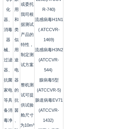
或委托
化
用
R-740)
我司根
器、
和
流感病毒H1N1
据测试
消毒
类
( ATCCVR-
产品的
器
似
1469)
特性，
械、
用
流感病毒H3N2
制定测
过滤
途
(ATCCVR-
试方案
器、
电
544)
抗菌
器
腺病毒5型
整机测
家电
的
(ATCCVR-5)
试可提
等具
抗
肠道病毒EV71
供试验
备消
茵
(ATCCVR-
舱尺寸
毒净
、
1432)
为10m³