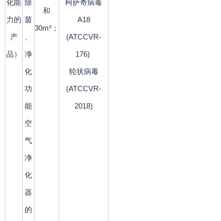
化能
除
柯萨奇病毒
和
力的
茵
A18
30m³；
产
、
(ATCCVR-
品）
净
176)
化
轮状病毒
功
(ATCCVR-
能
2018)
空
气
净
化
器
的