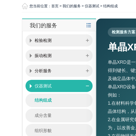
您当前位置：
首页
>
我们的服务
>
仪器测试
>
结构组成
我们的服务
检测服务方案
检验检测
单晶X
振动检测
单晶XRD是
得到键长、键
分析服务
及确定晶体中
仪器测试
单晶XRD设
例如：
结构组成
1.在材料科
晶体结构，从
成分含量
2.在金属研
为，以改善金
组织形貌
3.在药物研