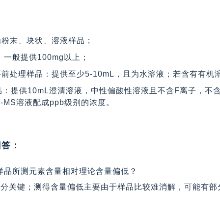
为粉末、块状、溶液样品；
：一般提供100mg以上；
要前处理样品：提供至少5-10mL，且为水溶液；若含有有
：提供10mL澄清溶液，中性偏酸性溶液且不含F离子，不含有
P-MS溶液配成ppb级别的浓度。
回答：
样品所测元素含量相对理论含量偏低？
理十分关键；测得含量偏低主要由于样品比较难消解，可能有
。