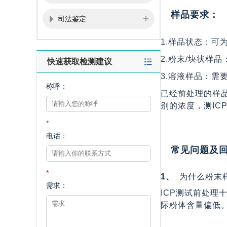
样品要求：
司法鉴定
1.样品状态：可
2.粉末/块状样品
快速获取检测建议
3.溶液样品：需
称呼：
已经前处理的样品
别的浓度，测IC
*
电话：
常见问题及
*
1、
为什么粉末
需求：
ICP测试前处
际粉体含量偏低