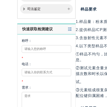
司法鉴定
样品要求
1.样品量：粉末
快速获取检测建议
2.提供样品IC
3.含放射性元素
称呼：
4.以下类型样品
①样品不均匀，
*
息。
电话：
②测试元素含量太
描次数和时长以
*
试。
需求：
③元素组成很复
配位键归属困难