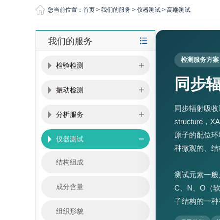
您当前位置：
首页
>
我们的服务
>
仪器测试
>
高端测试
我们的服务
检测服务方案
检验检测
同步
振动检测
同步辐射吸收谱，
分析服务
structu
原子的配位环
仪器测试
种微观的、结
结构组成
测试元素一般
成分含量
C、N、O（
子结构的一种
组织形貌