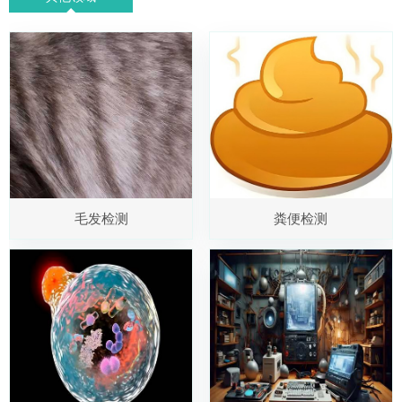
毛发检测
粪便检测