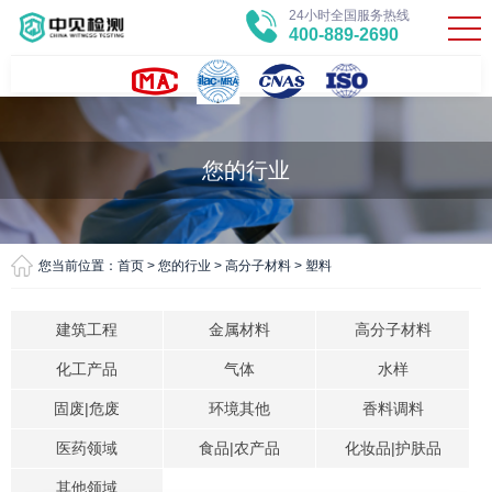
24小时全国服务热线
400-889-2690
您的行业
您当前位置：
首页
>
您的行业
>
高分子材料
>
塑料
建筑工程
金属材料
高分子材料
化工产品
气体
水样
固废|危废
环境其他
香料调料
医药领域
食品|农产品
化妆品|护肤品
其他领域