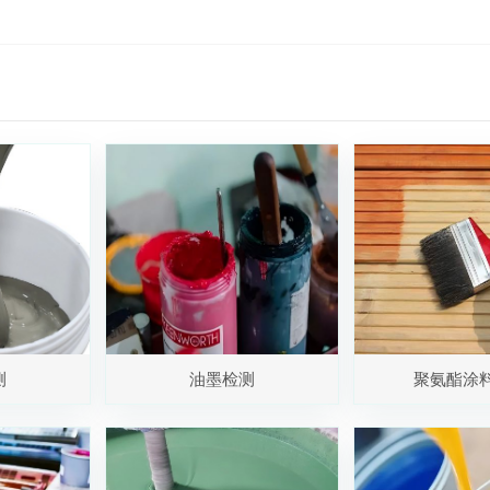
测
油墨检测
聚氨酯涂