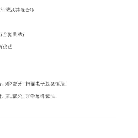
、牦牛绒及其混合物
物(含氮量法)
分析仪法
分析. 第2部分: 扫描电子显微镜法
析. 第1部分: 光学显微镜法