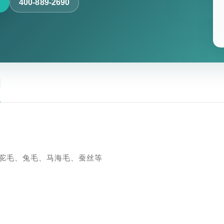
400-889-2690
测
驼毛、兔毛、马海毛、蚕丝等