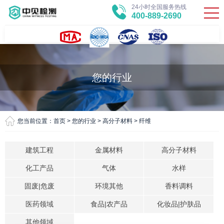
24小时全国服务热线
400-889-2690
您的行业
您当前位置：
首页
>
您的行业
>
高分子材料
>
纤维
建筑工程
金属材料
高分子材料
化工产品
气体
水样
固废|危废
环境其他
香料调料
医药领域
食品|农产品
化妆品|护肤品
其他领域