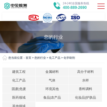
24小时全国服务热线
400-889-2690
您的行业
您当前位置：
首页
>
您的行业
>
化工产品
>
化学助剂
建筑工程
金属材料
高分子材料
化工产品
气体
水样
固废|危废
环境其他
香料调料
医药领域
食品|农产品
化妆品|护肤品
其他领域