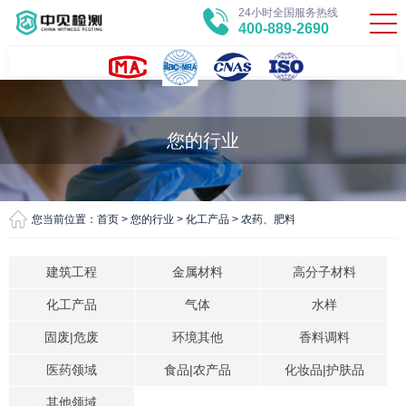
24小时全国服务热线
400-889-2690
您的行业
您当前位置：
首页
>
您的行业
>
化工产品
>
农药、肥料
建筑工程
金属材料
高分子材料
化工产品
气体
水样
固废|危废
环境其他
香料调料
医药领域
食品|农产品
化妆品|护肤品
其他领域