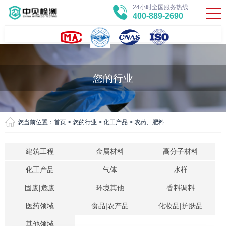
24小时全国服务热线
400-889-2690
您的行业
您当前位置：
首页
>
您的行业
>
化工产品
>
农药、肥料
建筑工程
金属材料
高分子材料
化工产品
气体
水样
固废|危废
环境其他
香料调料
医药领域
食品|农产品
化妆品|护肤品
其他领域