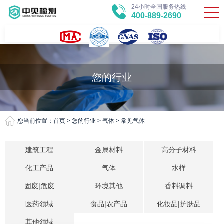
24小时全国服务热线
400-889-2690
您的行业
您当前位置：
首页
>
您的行业
>
气体
>
常见气体
建筑工程
金属材料
高分子材料
化工产品
气体
水样
固废|危废
环境其他
香料调料
医药领域
食品|农产品
化妆品|护肤品
其他领域