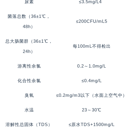
尿素
≤3.5mg/L4
菌落总数（36±1℃，
≤200CFU/mL5
48h）
总大肠菌群（36±1℃，
每100mL不得检出
24h）
游离性余氯
0.2～1.0mg/L
化合性余氯
≤0.4mg/L
臭氧
≤0.2mg/m3以下（水面上空气中）
水温
23～30℃
溶解性总固体（TDS）
≤原水TDS+1500mg/L