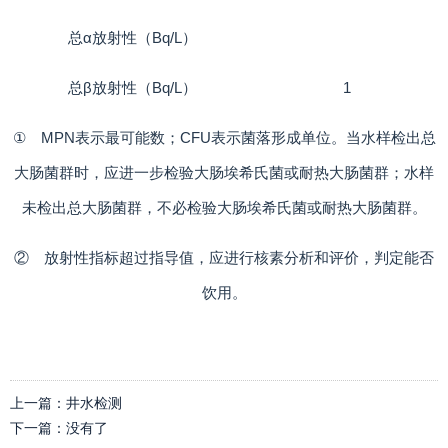
总α放射性（Bq/L）
总β放射性（Bq/L）
1
① MPN表示最可能数；CFU表示菌落形成单位。当水样检出总
大肠菌群时，应进一步检验大肠埃希氏菌或耐热大肠菌群；水样
未检出总大肠菌群，不必检验大肠埃希氏菌或耐热大肠菌群。
② 放射性指标超过指导值，应进行核素分析和评价，判定能否
饮用。
上一篇：
井水检测
下一篇：
没有了