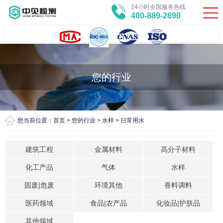
24小时全国服务热线
400-889-2690
您的行业
您当前位置：
首页
>
您的行业
>
水样
>
日常用水
建筑工程
金属材料
高分子材料
化工产品
气体
水样
固废|危废
环境其他
香料调料
医药领域
食品|农产品
化妆品|护肤品
其他领域