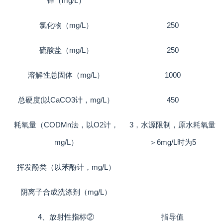
锌（mg/L）
氯化物（mg/L）
250
硫酸盐（mg/L）
250
溶解性总固体（mg/L）
1000
总硬度(以CaCO3计，mg/L）
450
耗氧量（CODMn法，以O2计，
3，水源限制，原水耗氧量
mg/L）
＞6mg/L时为5
挥发酚类（以苯酚计，mg/L）
阴离子合成洗涤剂（mg/L）
4、放射性指标②
指导值