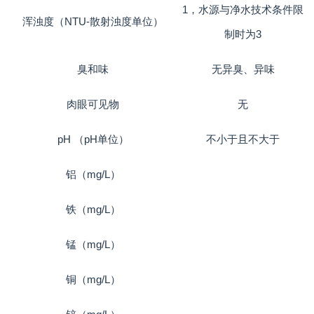
1，水源与净水技术条件限
浑浊度（NTU-散射浊度单位）
制时为3
臭和味
无异臭、异味
肉眼可见物
无
pH （pH单位）
不小于且不大于
铝（mg/L）
铁（mg/L）
锰（mg/L）
铜（mg/L）