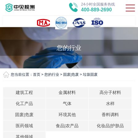
24小时全国服务热线
400-889-2690
您的行业
您当前位置：
首页
>
您的行业
>
固废|危废
>
垃圾固废
建筑工程
金属材料
高分子材料
化工产品
气体
水样
固废|危废
环境其他
香料调料
医药领域
食品|农产品
化妆品|护肤品
其他领域