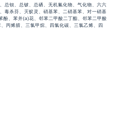
、总钡、总铍、总硒、无机氟化物、气化物、六六
、毒杀芬、灭蚁灵、硝基苯、二硝基苯、对一硝基
三氯苯酚、苯并(a)花、邻苯二甲酸二丁酯、邻苯二甲酸
氯苯、丙烯腈、三氯甲烷、四氯化碳、三氯乙烯、四