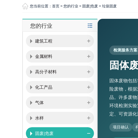
您当前位置：
首页
>
您的行业
>
固废|危废
>
垃圾固废
您的行业
建筑工程
检测服务方案
金属材料
固体
高分子材料
固体废物包括
化工产品
险废物，根据
品。许多废物
气体
环境检测实验
定、可资源化
水样
项目确认
固废|危废