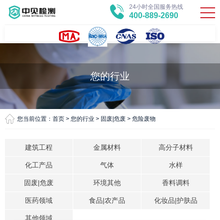
24小时全国服务热线
400-889-2690
您的行业
您当前位置：
首页
>
您的行业
>
固废|危废
>
危险废物
建筑工程
金属材料
高分子材料
化工产品
气体
水样
固废|危废
环境其他
香料调料
医药领域
食品|农产品
化妆品|护肤品
其他领域