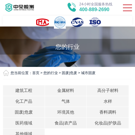
24小时全国服务热线
400-889-2690
您的行业
您当前位置：
首页
>
您的行业
>
固废|危废
>
城市固废
建筑工程
金属材料
高分子材料
化工产品
气体
水样
固废|危废
环境其他
香料调料
医药领域
食品|农产品
化妆品|护肤品
其他领域