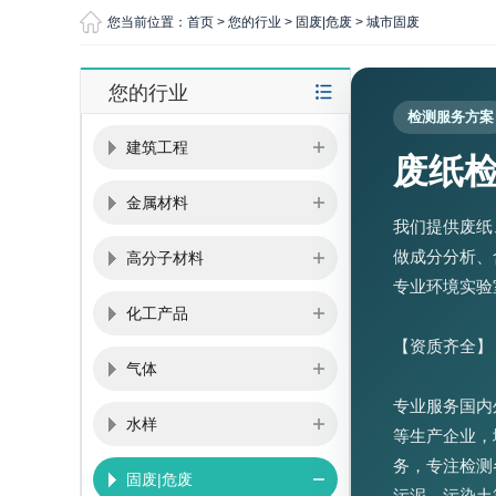
您当前位置：
首页
>
您的行业
>
固废|危废
>
城市固废
您的行业
检测服务方案
建筑工程
废纸
金属材料
我们提供废纸
做成分分析、
高分子材料
专业环境实验
化工产品
【资质齐全】
气体
专业服务国内外
水样
等生产企业，
务，专注检测
固废|危废
污泥，污染土