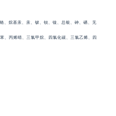
铬、烷基汞、汞、铍、钡、镍、总银、砷、硒、无
二氯苯、丙烯晴、三氯甲烷、四氯化碳、三氯乙烯、四