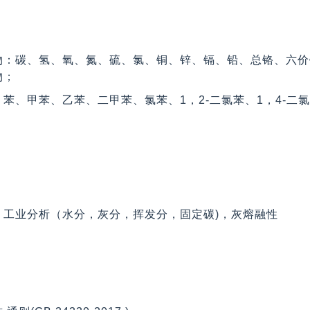
物：碳、氢、氧、氮、硫、氯、铜、锌、镉、铅、总铬、六价
物；
苯、甲苯、乙苯、二甲苯、氯苯、1，2-二氯苯、1，4-
，工业分析（水分，灰分，挥发分，固定碳)，灰熔融性