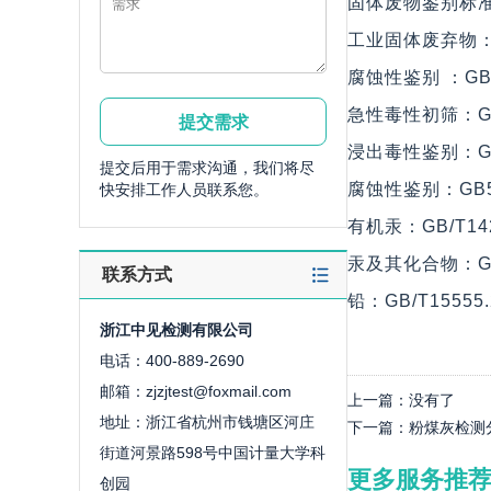
固体废物鉴别标准 通则
工业固体废弃物：GB
腐蚀性鉴别 ：GB5
急性毒性初筛：GB5
浸出毒性鉴别：GB5
提交后用于需求沟通，我们将尽
腐蚀性鉴别：GB50
快安排工作人员联系您。
有机汞：GB/T14
汞及其化合物：GB/
联系方式
铅：GB/T15555.
浙江中见检测有限公司
电话：400-889-2690
邮箱：zjzjtest@foxmail.com
上一篇：
没有了
地址：浙江省杭州市钱塘区河庄
下一篇：
粉煤灰检测
街道河景路598号中国计量大学科
更多服务推
创园