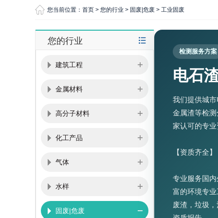
您当前位置：
首页
>
您的行业
>
固废|危废
>
工业固废
您的行业
检测服务方案
建筑工程
电石
金属材料
我们提供城市
金属渣等检测
高分子材料
家认可的专业
化工产品
【资质齐全】
气体
专业服务国内
水样
富的环境专业
废渣，垃圾，
固废|危废
资质报告。