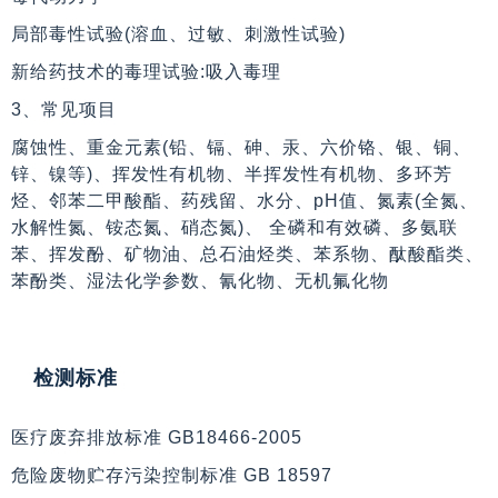
局部毒性试验(溶血、过敏、刺激性试验)
新给药技术的毒理试验:吸入毒理
3、常见项目
腐蚀性、重金元素(铅、镉、砷、汞、六价铬、银、铜、
锌、镍等)、挥发性有机物、半挥发性有机物、多环芳
烃、邻苯二甲酸酯、药残留、水分、pH值、氮素(全氮、
水解性氮、铵态氮、硝态氮)、 全磷和有效磷、多氨联
苯、挥发酚、矿物油、总石油烃类、苯系物、酞酸酯类、
苯酚类、湿法化学参数、氰化物、无机氟化物
检测标准
医疗废弃排放标准 GB18466-2005
危险废物贮存污染控制标准 GB 18597