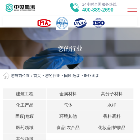
24小时全国服务热线
400-889-2690
您的行业
您当前位置：
首页
>
您的行业
>
固废|危废
>
医疗固废
建筑工程
金属材料
高分子材料
化工产品
气体
水样
固废|危废
环境其他
香料调料
医药领域
食品|农产品
化妆品|护肤品
其他领域