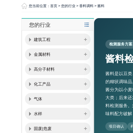
您当前位置：
首页
>
您的行业
>
香料调料
>
酱料
您的行业
建筑工程
检测服务方案
金属材料
酱料
高分子材料
酱料是以豆类
的糊状调味品
化工产品
酱分为以小麦
大类；后来还
气体
料检测服务。
味料配方破解
水样
项目确认
固废|危废