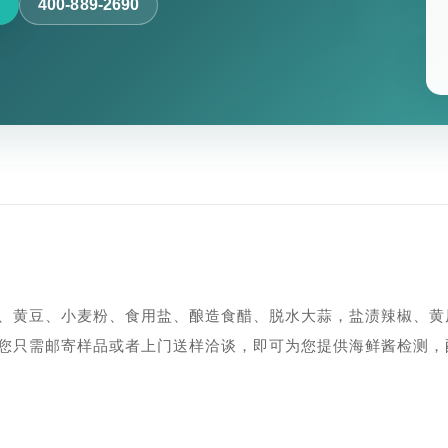
400-889-2690
、黄豆、小麦粉、食用盐、酿造食醋、脱水大蒜，盐渍辣椒、黄
您只需邮寄样品或者上门送样洽谈，即可为您提供海鲜酱检测，