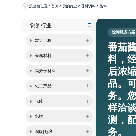
您当前位置：
首页
>
您的行业
>
香料调料
>
酱料
您的行业
检测服务方案
建筑工程
番茄
金属材料
料，
后浓
高分子材料
品。
化工产品
务。
气体
样洽
水样
测，
务。
固废|危废