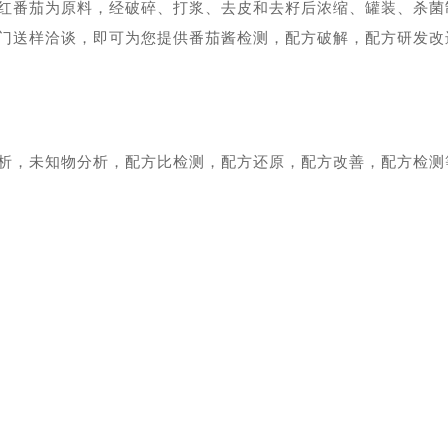
红番茄为原料，经破碎、打浆、去皮和去籽后浓缩、罐装、杀菌
门送样洽谈，即可为您提供番茄酱检测，配方破解，配方研发改
析，未知物分析，配方比检测，配方还原，配方改善，配方检测等