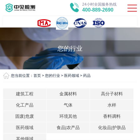
24小时全国服务热线
400-889-2690
您的行业
您当前位置：
首页
>
您的行业
>
医药领域
>
药品
建筑工程
金属材料
高分子材料
化工产品
气体
水样
固废|危废
环境其他
香料调料
医药领域
食品|农产品
化妆品|护肤品
其他领域