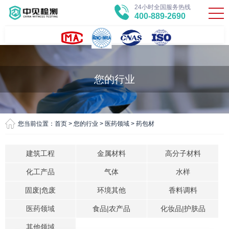
24小时全国服务热线
400-889-2690
您的行业
您当前位置：
首页
>
您的行业
>
医药领域
>
药包材
建筑工程
金属材料
高分子材料
化工产品
气体
水样
固废|危废
环境其他
香料调料
医药领域
食品|农产品
化妆品|护肤品
其他领域