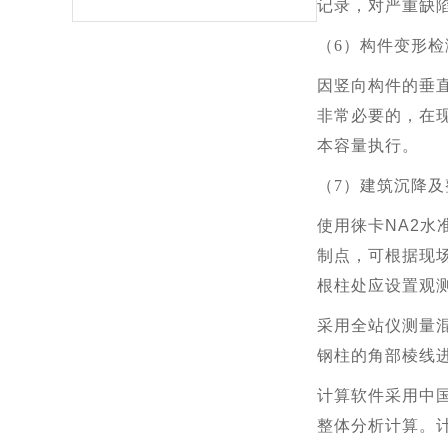
记录，对严重缺
（
6
）构件变形检
因竖向构件的垂
非常必要的，在现
本容量执行。
（
7
）建筑沉降及
使用徕卡NA2
制点，可根据现
根柱处应设置观
采用全站仪测量
钢柱的角部棱
计算软件采用中国
整体分析计算