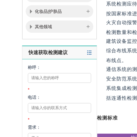
系统检测应
化妆品|护肤品
按国家标准进
火灾自动报
其他领域
检测数量和
建筑设备监
综合布线系统
快速获取检测建议
布线点。
称呼：
通信系统的
安全防范系
系统集成检
*
电话：
括连通性检
检测标准
*
需求：