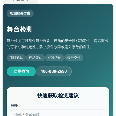
检测服务方案
舞台检测
舞台检测可以确保舞台设备、设施的安全性和稳定性，提高演出
的可靠性和稳定性，防止设备故障或意外事故的发生。
项目确认
样品评估
标准匹配
报告交付
立即咨询
400-889-2690
快速获取检测建议
称呼