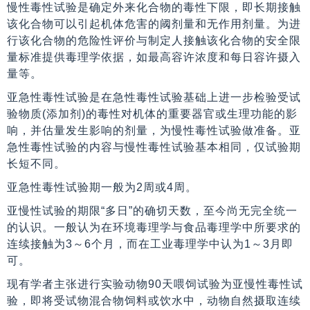
慢性毒性试验是确定外来化合物的毒性下限，即长期接触
该化合物可以引起机体危害的阈剂量和无作用剂量。为进
行该化合物的危险性评价与制定人接触该化合物的安全限
量标准提供毒理学依据，如最高容许浓度和每日容许摄入
量等。
亚急性毒性试验是在急性毒性试验基础上进一步检验受试
验物质(添加剂)的毒性对机体的重要器官或生理功能的影
响，并估量发生影响的剂量，为慢性毒性试验做准备。亚
急性毒性试验的内容与慢性毒性试验基本相同，仅试验期
长短不同。
亚急性毒性试验期一般为2周或4周。
亚慢性试验的期限“多日”的确切天数，至今尚无完全统一
的认识。一般认为在环境毒理学与食品毒理学中所要求的
连续接触为3～6个月，而在工业毒理学中认为1～3月即
可。
现有学者主张进行实验动物90天喂饲试验为亚慢性毒性试
验，即将受试物混合物饲料或饮水中，动物自然摄取连续