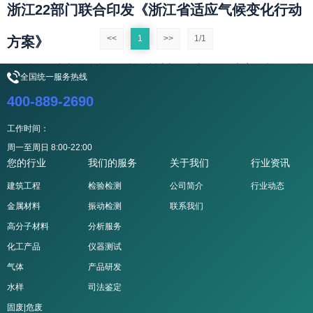
浙江22部门联合印发《浙江省适应气候变化行动
<<
1
>>
1/1
方案》
浙江22部门联合印发《浙江省适应气候变化行动方案》来源： 浙
全国统一服务热线
江省生态环境厅当前世界正经历着以全球变暖为显著特征的气候变
400-889-2690
化，极...
工作时间：
查看更多
行业动态
2025-02-28
周一至周日 8:00-22:00
您的行业
我们的服务
关于我们
行业资讯
建筑工程
检验检测
公司简介
行业动态
金属材料
振动检测
联系我们
高分子材料
分析服务
化工产品
仪器测试
气体
产品研发
水样
司法鉴定
固废|危废