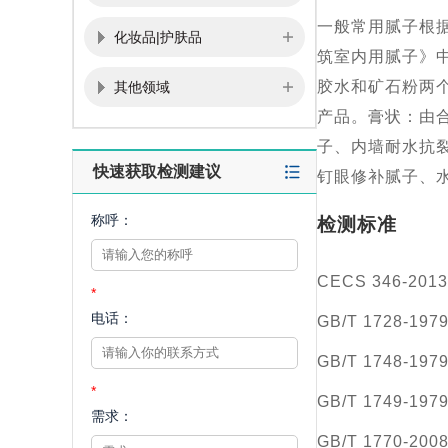
一般常用腻子根据
化妆品|护肤品
筑室内用腻子》中
胶水和矿石粉两
其他领域
产品。膏状：由
子、内墙耐水抗
快速获取检测建议
钉眼修补腻子、
称呼：
检测标准
CECS 346-
*
电话：
GB/T 1728-
GB/T 1748-
*
GB/T 1749-1
需求：
GB/T 1770-