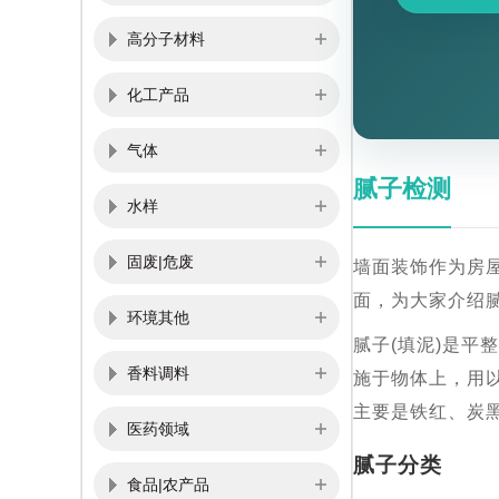
高分子材料
化工产品
气体
腻子检测
水样
固废|危废
墙面装饰作为房
面，为大家介绍
环境其他
腻子(填泥)是
香料调料
施于物体上，用
主要是铁红、炭
医药领域
腻子分类
食品|农产品