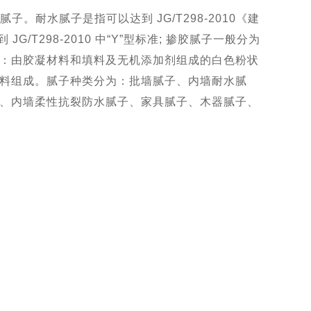
。耐水腻子是指可以达到 JG/T298-2010《建
G/T298-2010 中“Y”型标准; 掺胶腻子一般分为
：由胶凝材料和填料及无机添加剂组成的白色粉状
料组成。腻子种类分为：
批墙腻子、内墙耐水腻
、内墙柔性抗裂防水腻子、家具腻子、木器腻子、