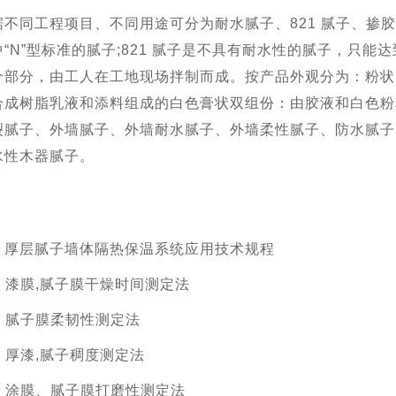
不同工程项目、不同用途可分为耐水腻子、821 腻子、掺胶腻子
“N”型标准的腻子;
821 腻子是不具有耐水性的腻子，只能达到 J
个部分，由工人在工地现场拌制而成。按产品外观分为：
粉状
合成树脂乳液和添料组成的白色膏状
双组份：由胶液和白色粉
裂腻子、外墙腻子、外墙耐水腻子、外墙柔性腻子、防水腻子
水性木器腻子。
2013 厚层腻子墙体隔热保温系统应用技术规程
1979 漆膜,腻子膜干燥时间测定法
1979 腻子膜柔韧性测定法
979 厚漆,腻子稠度测定法
2008 涂膜、腻子膜打磨性测定法