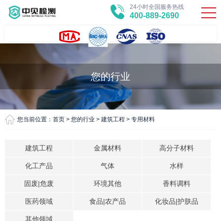
24小时全国服务热线
400-889-2690
您的行业
您当前位置：
首页
>
您的行业
>
建筑工程
>
专用材料
建筑工程
金属材料
高分子材料
化工产品
气体
水样
固废|危废
环境其他
香料调料
医药领域
食品|农产品
化妆品|护肤品
其他领域