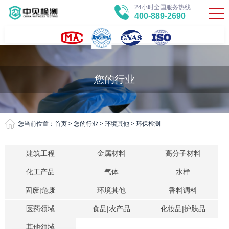
24小时全国服务热线
400-889-2690
您的行业
您当前位置：
首页
>
您的行业
>
环境其他
>
环保检测
建筑工程
金属材料
高分子材料
化工产品
气体
水样
固废|危废
环境其他
香料调料
医药领域
食品|农产品
化妆品|护肤品
其他领域