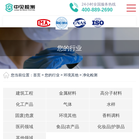
24小时全国服务热线
400-889-2690
您的行业
您当前位置：
首页
>
您的行业
>
环境其他
>
净化检测
建筑工程
金属材料
高分子材料
化工产品
气体
水样
固废|危废
环境其他
香料调料
医药领域
食品|农产品
化妆品|护肤品
其他领域