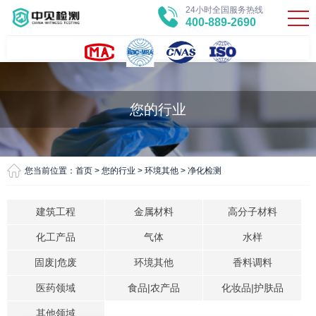
24小时全国服务热线
400-889-2690
您的行业
您当前位置：
首页
>
您的行业
>
环境其他
>
净化检测
建筑工程
金属材料
高分子材料
化工产品
气体
水样
固废|危废
环境其他
香料调料
医药领域
食品|农产品
化妆品|护肤品
其他领域