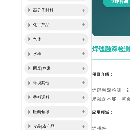
立即咨询
高分子材料
化工产品
气体
焊缝融深检
水样
固废|危废
：
项目介绍
环境其他
焊缝融深检测：
香料调料
果融深不够，就
医药领域
：
应用领域
食品|农产品
焊接件