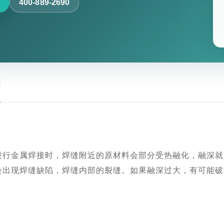
400-889-2690
测
进行金属焊接时，焊缝附近的原材料会部分受热融化，融深就
会出现焊缝缺陷，焊缝内部的裂缝。如果融深过大，有可能破